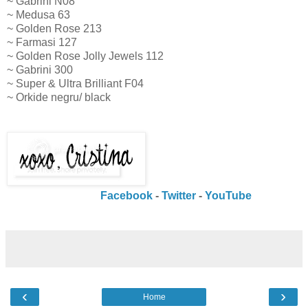
~ Gabrini N08
~ Medusa 63
~ Golden Rose 213
~ Farmasi 127
~ Golden Rose Jolly Jewels 112
~ Gabrini 300
~ Super & Ultra Brilliant F04
~ Orkide negru/ black
Facebook
-
Twitter
-
YouTube
‹
›
Home