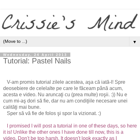
▼
Wednesday, 24 April 2013
Tutorial: Pastel Nails
V-am promis tutorial zilele acestea, aşa că iată-l! Spre
deosebiere de celelalte pe care le făceam până acum,
acesta e video. Nu aruncaţi cu (prea multe) roşii. :)) Nu e
cum mi-aş dori să fie, dar nu am condiţiile necesare unei
calităţi mai bune.
Sper să vă fie de folos şi spor la vizionat. :)
I promised I will post a tutorial in one of these days, so here
it is! Unlike the other ones I have done till now, this is a
video. Don't be too harsh. It doesn't look exactly as I